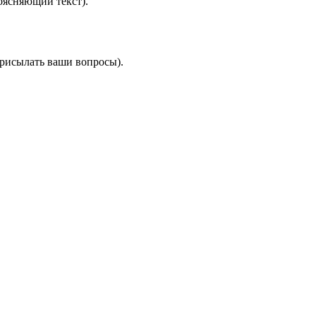
оясняющий текст).
присылать ваши вопросы).