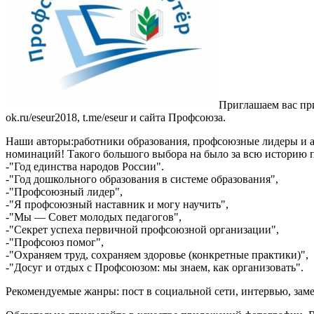
Приглашаем вас при
ok.ru/eseur2018, t.me/eseur и сайта Профсоюза.
Наши авторы:работники образования, профсоюзные лидеры и а
номинаций! Такого большого выбора на было за всю историю п
-"Год единства народов России".
-"Год дошкольного образования в системе образования",
-"Профсоюзный лидер",
-"Я профсоюзный наставник и могу научить",
-"Мы — Совет молодых педагогов",
-"Секрет успеха первичной профсоюзной организации",
-"Профсоюз помог",
-"Охраняем труд, сохраняем здоровье (конкретные практики)",
-"Досуг и отдых с Профсоюзом: мы знаем, как организовать".
Рекомендуемые жанры: пост в социальной сети, интервью, заметк