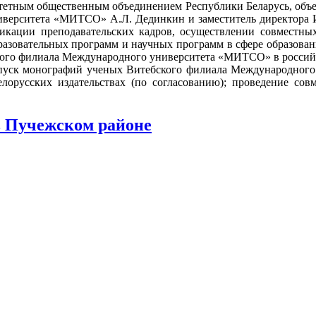
тетным общественным объединением Республики Беларусь, объед
иверситета «МИТСО» А.Л. Дединкин и заместитель директора И
икации преподавательских кадров, осуществлении совместных
разовательных программ и научных программ в сфере образован
ского филиала Международного университета «МИТСО» в росси
ыпуск монографий ученых Витебского филиала Международного
русских издательствах (по согласованию); проведение совм
в Пучежском районе