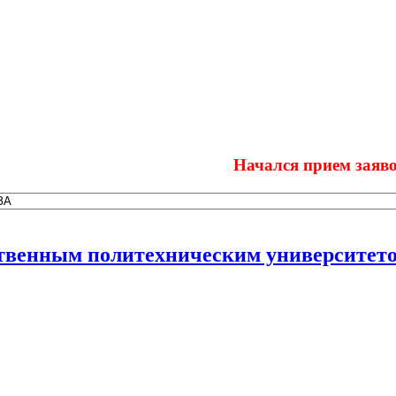
Начался прием заявок на у
ственным политехническим университет