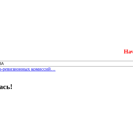
Начался п
но-ревизионных комиссий…
ась!