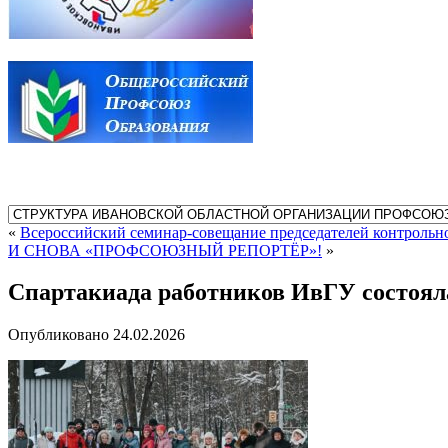
«
Всероссийский семинар-совещание председателей контроль
И СНОВА «ПРОФСОЮЗНЫЙ РЕПОРТЁР»!
»
Спартакиада работников ИвГУ состоял
Опубликовано
24.02.2026