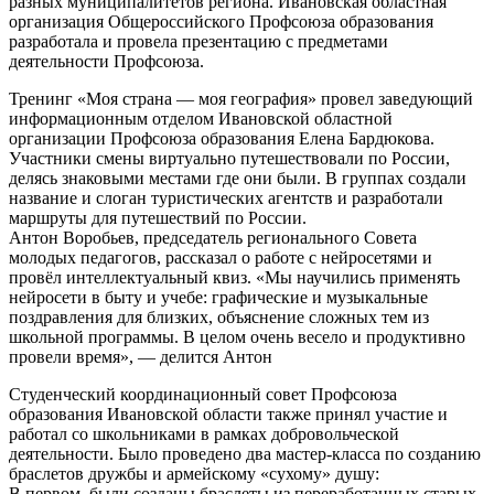
разных муниципалитетов региона. Ивановская областная
организация Общероссийского Профсоюза образования
разработала и провела презентацию с предметами
деятельности Профсоюза.
Тренинг «Моя страна — моя география» провел заведующий
информационным отделом Ивановской областной
организации Профсоюза образования Елена Бардюкова.
Участники смены виртуально путешествовали по России,
делясь знаковыми местами где они были. В группах создали
название и слоган туристических агентств и разработали
маршруты для путешествий по России.
Антон Воробьев, председатель регионального Совета
молодых педагогов, рассказал о работе с нейросетями и
провёл интеллектуальный квиз. «Мы научились применять
нейросети в быту и учебе: графические и музыкальные
поздравления для близких, объяснение сложных тем из
школьной программы. В целом очень весело и продуктивно
провели время», — делится Антон
Студенческий координационный совет Профсоюза
образования Ивановской области также принял участие и
работал со школьниками в рамках добровольческой
деятельности. Было проведено два мастер-класса по созданию
браслетов дружбы и армейскому «сухому» душу:
В первом, были созданы браслеты из переработанных старых