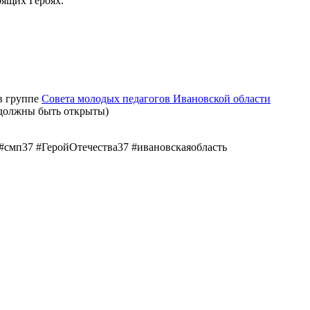
оящих Героях.
 в группе
Совета молодых педагогов Ивановской области
 должны быть открыты)
#смп37 #ГеройОтечества37 #ивановскаяобласть