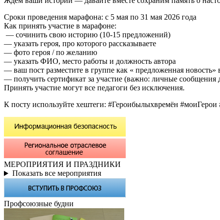
Ждём ваши истории — давайте вместе сохраним память о наст
Сроки проведения марафона: с 5 мая по 31 мая 2026 года
Как принять участие в марафоне:
— сочинить свою историю (10-15 предложений)
— указать героя, про которого рассказываете
— фото героя / по желанию
— указать ФИО, место работы и должность автора
— ваш пост разместите в группе как « предложенная новость»
— получить сертификат за участие (важно: личные сообщения
Принять участие могут все педагоги без исключения.
К посту используйте хештеги: #Героибылыхвремён #моиГерои 
МЕРОПРИЯТИЯ И ПРАЗДНИКИ
Показать все мероприятия
Профсоюзные будни