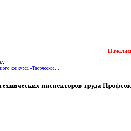
Начались конку
зного конкурса «Творческое…
технических инспекторов труда Профсою