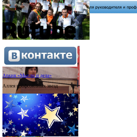
Архив «Мысли и дела»
Аллея профсоюзных звезд