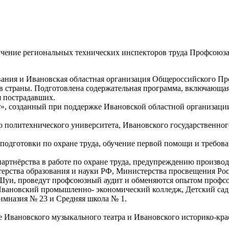
ение региональных технических инспекторов труда Профсоюза о
ния и Ивановская областная организация Общероссийского Пр
в страны. Подготовлена содержательная программа, включающая 
я пострадавших.
, созданный при поддержке Ивановской областной организации
о политехнического университета, Ивановского государственно
одготовки по охране труда, обучение первой помощи и требова
партнёрства в работе по охране труда, предупреждению произво
ерства образования и науки РФ, Министерства просвещения Рос
Шуи, проведут профсоюзный аудит и обменяются опытом профсою
Ивановский промышленно- экономический колледж, Детский сад
Гимназия № 23 и Средняя школа № 1.
е Ивановского музыкального театра и Ивановского историко-кра