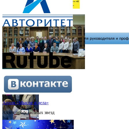
Архив «Мысли и дела»
Аллея профсоюзных звезд