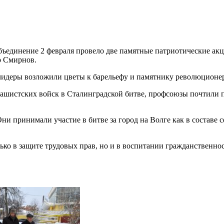
единение 2 февраля провело две памятные патриотические акци
р Смирнов.
деры возложили цветы к барельефу и памятнику революционеру
ашистских войск в Сталинградской битве, профсоюзы почтили 
и принимали участие в битве за город на Волге как в составе с
ько в защите трудовых прав, но и в воспитании гражданственно