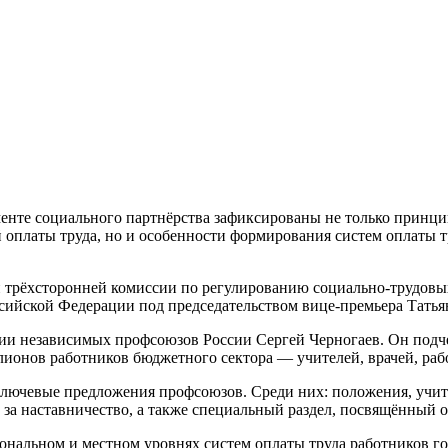
нте социального партнёрства зафиксированы не только принци
 оплаты труда, но и особенности формирования систем оплаты т
трёхсторонней комиссии по регулированию социально-трудовых
ссийской Федерации под председательством вице-премьера Тать
и независимых профсоюзов России Сергей Черногаев. Он подче
ионов работников бюджетного сектора — учителей, врачей, раб
ючевые предложения профсоюзов. Среди них: положения, учит
за наставничество, а также специальный раздел, посвящённый о
нальном и местном уровнях систем оплаты труда работников г